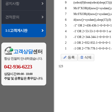
9
(select(0)from(select(sleep(15)))
공지사항
8
Mr.0"XOR(if(now()=sysdate(),
7
Mr.0'XOR(if(now()=sysdate(),s
견적문의
6
if(now()=sysdate(),sleep(15),0)
5
-1" OR 2+436-436-1=0+0+0+1 
1:1고객게시판
4
-1' OR 2+53-53-1=0+0+0+1 or 
3
-1' OR 2+344-344-1=0+0+0+1 
2
-1 OR 2+932-932-1=0+0+0+1
1
-1 OR 2+778-778-1=0+0+0+1 -
고객상담
센터
등록
삭제
항상 친절히 안내하겠습니다.
042-936-6223
1
2
3
상담시간 09:00 - 18:00
주말 및 공휴일은 휴무입니다.