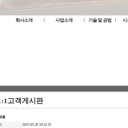
회사소개
사업소개
기술 및 공법
시
인사말
아스팔트 섬유보강
공법 소개
시공
트
사업연혁
아스팔트 포장
제품특징
사업
리
인증현황
부대토목 공사
시공방법
이용약관
개인정보취급방침
찾아오시는길
1:1고객게시판
내용
자
2025-05-26 10:32:16