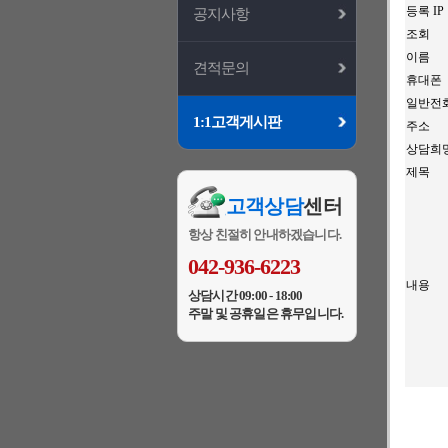
등록 IP
공지사항
조회
이름
견적문의
휴대폰
일반전
1:1고객게시판
주소
상담희
제목
고객상담
센터
항상 친절히 안내하겠습니다.
042-936-6223
내용
상담시간 09:00 - 18:00
주말 및 공휴일은 휴무입니다.