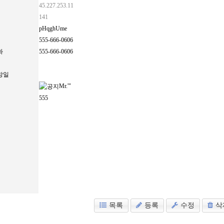
45.227.253.11
141
pHqghUme
555-666-0606
화
555-666-0606
망일
Mr.'"
555
목록
등록
수정
삭