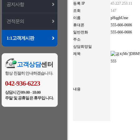
등록 IP
45.227.253.11
공지사항
조회
147
이름
pHqghUme
견적문의
휴대폰
555-666-0606
일반전화
555-666-0606
1:1고객게시판
주소
상담희망일
제목
Mr.'||DBM
555
고객상담
센터
항상 친절히 안내하겠습니다.
042-936-6223
내용
상담시간 09:00 - 18:00
주말 및 공휴일은 휴무입니다.