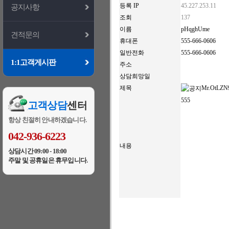
등록 IP
45.227.253.11
공지사항
조회
137
이름
pHqghUme
견적문의
휴대폰
555-666-0606
일반전화
555-666-0606
1:1고객게시판
주소
상담희망일
제목
Mr.OtLZN9G
555
고객상담
센터
항상 친절히 안내하겠습니다.
042-936-6223
내용
상담시간 09:00 - 18:00
주말 및 공휴일은 휴무입니다.