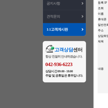
등록 IP
공지사항
조회
이름
견적문의
휴대폰
일반전
1:1고객게시판
주소
상담희
제목
고객상담
센터
항상 친절히 안내하겠습니다.
042-936-6223
내용
상담시간 09:00 - 18:00
주말 및 공휴일은 휴무입니다.