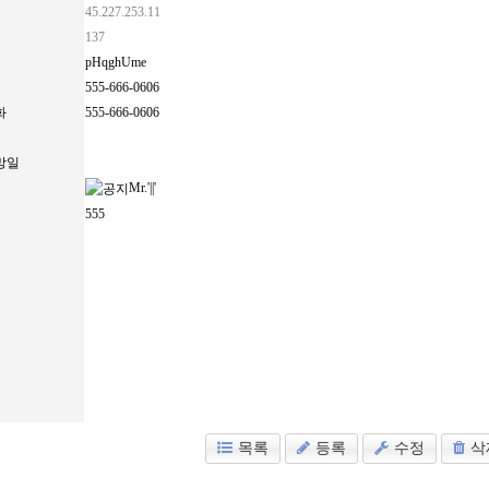
45.227.253.11
137
pHqghUme
555-666-0606
화
555-666-0606
망일
Mr.'||'
555
목록
등록
수정
삭