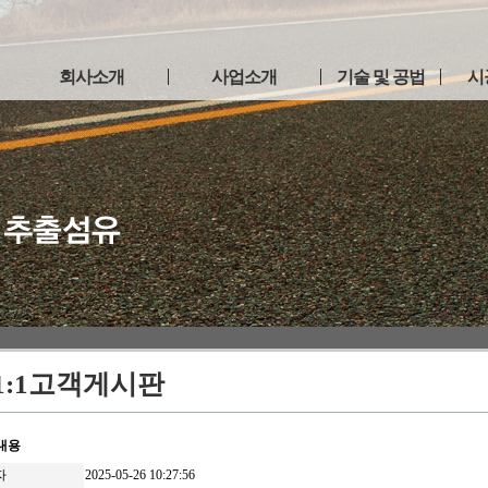
회사소개
사업소개
기술 및 공법
시
인사말
아스팔트 섬유보강
공법 소개
시공
트
사업연혁
아스팔트 포장
제품특징
사업
리
인증현황
부대토목 공사
시공방법
이용약관
개인정보취급방침
찾아오시는길
1:1고객게시판
내용
자
2025-05-26 10:27:56