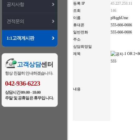
등록 IP
45.227.253.11
공지사항
조회
146
이름
pHqghUme
견적문의
휴대폰
555-666-0606
일반전화
555-666-0606
1:1고객게시판
주소
상담희망일
제목
-1 OR 2+8
555
고객상담
센터
항상 친절히 안내하겠습니다.
042-936-6223
내용
상담시간 09:00 - 18:00
주말 및 공휴일은 휴무입니다.