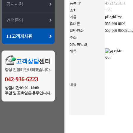
등록 IP
45.227.253.11
공지사항
조회
135
이름
pHqghUme
견적문의
휴대폰
555-666-0606
일반전화
555-666-0606BuI
1:1고객게시판
주소
상담희망일
제목
Mr.
555
고객상담
센터
항상 친절히 안내하겠습니다.
042-936-6223
내용
상담시간 09:00 - 18:00
주말 및 공휴일은 휴무입니다.